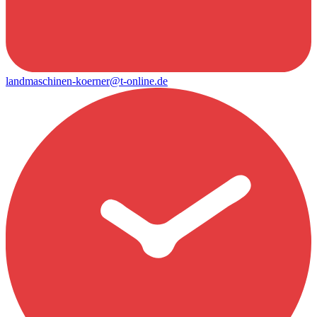
landmaschinen-koerner@t-online.de