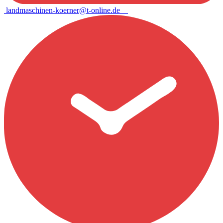
landmaschinen-koerner@t-online.de