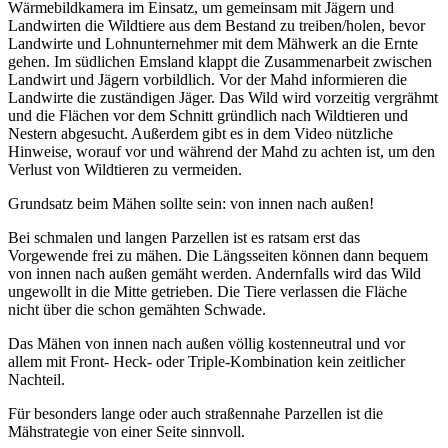
Wärmebildkamera im Einsatz, um gemeinsam mit Jägern und
Landwirten die Wildtiere aus dem Bestand zu treiben/holen, bevor
Landwirte und Lohnunternehmer mit dem Mähwerk an die Ernte
gehen. Im südlichen Emsland klappt die Zusammenarbeit zwischen
Landwirt und Jägern vorbildlich. Vor der Mahd informieren die
Landwirte die zuständigen Jäger. Das Wild wird vorzeitig vergrähmt
und die Flächen vor dem Schnitt gründlich nach Wildtieren und
Nestern abgesucht. Außerdem gibt es in dem Video nützliche
Hinweise, worauf vor und während der Mahd zu achten ist, um den
Verlust von Wildtieren zu vermeiden.
Grundsatz beim Mähen sollte sein: von innen nach außen!
Bei schmalen und langen Parzellen ist es ratsam erst das
Vorgewende frei zu mähen. Die Längsseiten können dann bequem
von innen nach außen gemäht werden. Andernfalls wird das Wild
ungewollt in die Mitte getrieben. Die Tiere verlassen die Fläche
nicht über die schon gemähten Schwade.
Das Mähen von innen nach außen völlig kostenneutral und vor
allem mit Front- Heck- oder Triple-Kombination kein zeitlicher
Nachteil.
Für besonders lange oder auch straßennahe Parzellen ist die
Mähstrategie von einer Seite sinnvoll.